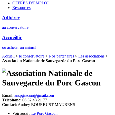
OFFRES D’EMPLOI
Ressources
Adhérer
au conservatoire
Accueillir
ou acheter un animal
Accueil
>
le conservatoire
>
Nos partenaires
>
Les associations
>
Association Nationale de Sauvegarde du Porc Gascon
Email
:
anspgascon@gmail.com
Téléphone
: 06 32 43 21 77
Contact
: Audrey BOURRUST MAURENS
Voir aussi :
Le Porc Gascon