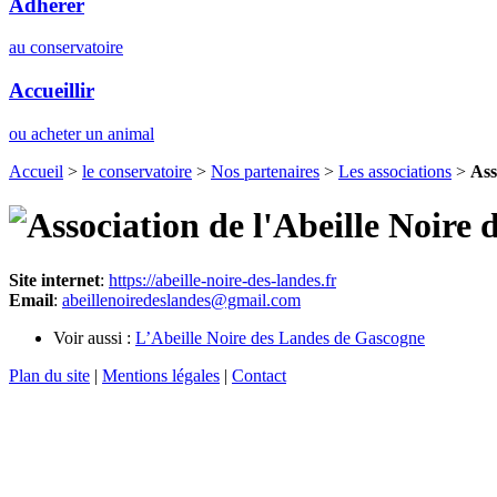
Adhérer
au conservatoire
Accueillir
ou acheter un animal
Accueil
>
le conservatoire
>
Nos partenaires
>
Les associations
>
Ass
Site internet
:
https://abeille-noire-des-landes.fr
Email
:
abeillenoiredeslandes@gmail.com
Voir aussi :
L’Abeille Noire des Landes de Gascogne
Plan du site
|
Mentions légales
|
Contact