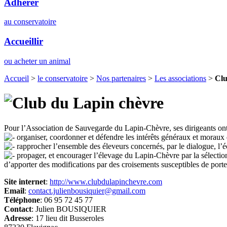
Adhérer
au conservatoire
Accueillir
ou acheter un animal
Accueil
>
le conservatoire
>
Nos partenaires
>
Les associations
>
Clu
Pour l’Association de Sauvegarde du Lapin-Chèvre, ses dirigeants ont 
organiser, coordonner et défendre les intérêts généraux et moraux
rapprocher l’ensemble des éleveurs concernés, par le dialogue, l’é
propager, et encourager l’élevage du Lapin-Chèvre par la sélection, l
d’apporter des modifications par des croisements susceptibles de porte
Site internet
:
http://www.clubdulapinchevre.com
Email
:
contact.julienbousiquier@gmail.com
Téléphone
: 06 95 72 45 77
Contact
: Julien BOUSIQUIER
Adresse
: 17 lieu dit Busseroles