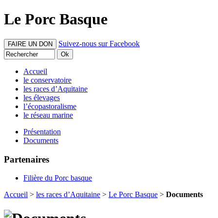
Le Porc Basque
Suivez-nous sur Facebook
FAIRE UN DON
Accueil
le conservatoire
les races d’Aquitaine
les élevages
l’écopastoralisme
le réseau marine
Présentation
Documents
Partenaires
Filière du Porc basque
Accueil
>
les races d’Aquitaine
>
Le Porc Basque
>
Documents