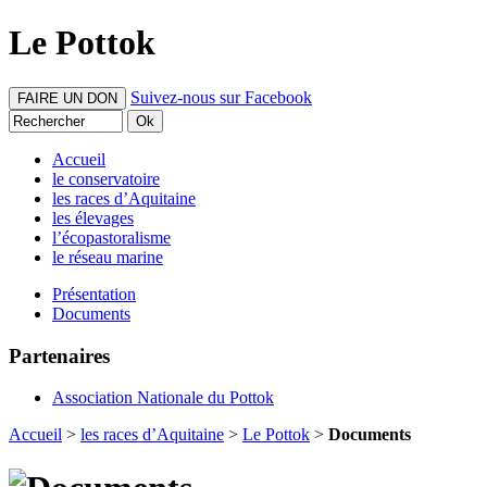
Le Pottok
Suivez-nous sur Facebook
FAIRE UN DON
Accueil
le conservatoire
les races d’Aquitaine
les élevages
l’écopastoralisme
le réseau marine
Présentation
Documents
Partenaires
Association Nationale du Pottok
Accueil
>
les races d’Aquitaine
>
Le Pottok
>
Documents