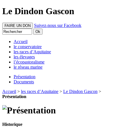
Le Dindon Gascon
Suivez-nous sur Facebook
FAIRE UN DON
Accueil
le conservatoire
les races d’Aquitaine
les élevages
l’écopastoralisme
le réseau marine
Présentation
Documents
Accueil
>
les races d’Aquitaine
>
Le Dindon Gascon
>
Présentation
Historique