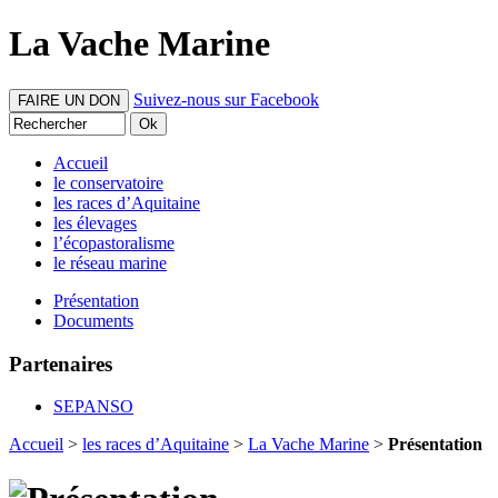
La Vache Marine
Suivez-nous sur Facebook
FAIRE UN DON
Accueil
le conservatoire
les races d’Aquitaine
les élevages
l’écopastoralisme
le réseau marine
Présentation
Documents
Partenaires
SEPANSO
Accueil
>
les races d’Aquitaine
>
La Vache Marine
>
Présentation