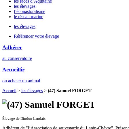
les races d’Aquitaine
les élevages
l’écopastoralisme
le réseau marine
les élevages
Référencer votre élevage
Adhérer
au conservatoire
Accueillir
ou acheter un animal
Accueil
>
les élevages
>
(47) Samuel FORGET
Élevage de Dindon Landais
Adhérent de "l’Association de sauvegarde du Lapin-Chèvre". Présence