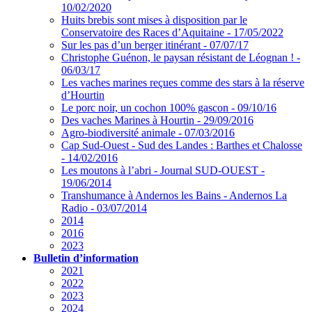
10/02/2020
Huits brebis sont mises à disposition par le
Conservatoire des Races d’Aquitaine - 17/05/2022
Sur les pas d’un berger itinérant - 07/07/17
Christophe Guénon, le paysan résistant de Léognan ! -
06/03/17
Les vaches marines reçues comme des stars à la réserve
d’Hourtin
Le porc noir, un cochon 100% gascon - 09/10/16
Des vaches Marines à Hourtin - 29/09/2016
Agro-biodiversité animale - 07/03/2016
Cap Sud-Ouest - Sud des Landes : Barthes et Chalosse
- 14/02/2016
Les moutons à l’abri - Journal SUD-OUEST -
19/06/2014
Transhumance à Andernos les Bains - Andernos La
Radio - 03/07/2014
2014
2016
2023
Bulletin d’information
2021
2022
2023
2024