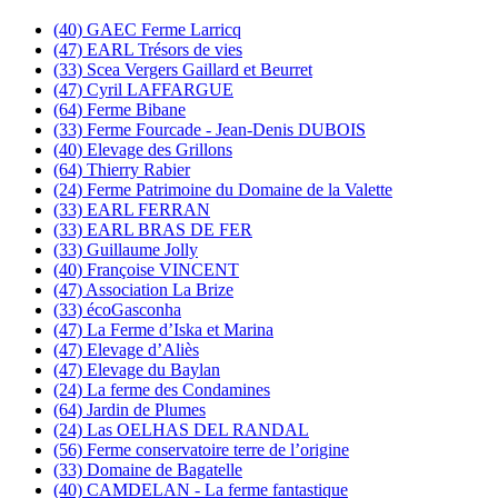
(40) GAEC Ferme Larricq
(47) EARL Trésors de vies
(33) Scea Vergers Gaillard et Beurret
(47) Cyril LAFFARGUE
(64) Ferme Bibane
(33) Ferme Fourcade - Jean-Denis DUBOIS
(40) Elevage des Grillons
(64) Thierry Rabier
(24) Ferme Patrimoine du Domaine de la Valette
(33) EARL FERRAN
(33) EARL BRAS DE FER
(33) Guillaume Jolly
(40) Françoise VINCENT
(47) Association La Brize
(33) écoGasconha
(47) La Ferme d’Iska et Marina
(47) Elevage d’Aliès
(47) Elevage du Baylan
(24) La ferme des Condamines
(64) Jardin de Plumes
(24) Las OELHAS DEL RANDAL
(56) Ferme conservatoire terre de l’origine
(33) Domaine de Bagatelle
(40) CAMDELAN - La ferme fantastique