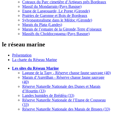
Coteaux du Parc cimetière d’Artigues près Bordeaux
Massif du Mondarrain (Pays Basque)
Etang de Langouarde, Le Porge (Gironde)
Prairies de Garonne et Bois de Bordeaux
Sylvopastoralisme dans le Médoc (Gironde)
Marais du Plata (Landes)
Marais de l’estuaire de la Gironde,Terre d’oiseaux
Massifs du Choldocogagna (Pays Basque)
le réseau marine
Présentation
La charte du Réseau Marine
Les sites du Réseau Marine
Lagune de la Tapy - Réserve chasse faune sauvage (40)
Marais d’Aureilhan - Réserve chasse faune sauvage
(40)
Réserve Naturelle Nationale des Dunes et Marais
d’Hourtin (33)
Landes humides de Brédéra (33)
Réserve Naturelle Nationale de l’Etang de Cousseau
(33)
Réserve Naturelle Nationale des Marais de Bruges (33)