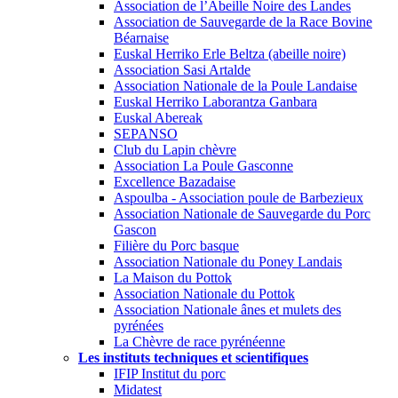
Association de l’Abeille Noire des Landes
Association de Sauvegarde de la Race Bovine
Béarnaise
Euskal Herriko Erle Beltza (abeille noire)
Association Sasi Artalde
Association Nationale de la Poule Landaise
Euskal Herriko Laborantza Ganbara
Euskal Abereak
SEPANSO
Club du Lapin chèvre
Association La Poule Gasconne
Excellence Bazadaise
Aspoulba - Association poule de Barbezieux
Association Nationale de Sauvegarde du Porc
Gascon
Filière du Porc basque
Association Nationale du Poney Landais
La Maison du Pottok
Association Nationale du Pottok
Association Nationale ânes et mulets des
pyrénées
La Chèvre de race pyrénéenne
Les instituts techniques et scientifiques
IFIP Institut du porc
Midatest