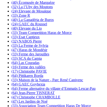
(40) Écomusée de Marquèze
(32) La l’Uby des Moutons
(24) Elevage de Mosaïque
(33) Zone R
(40) La Ganadéria de Buros
(24) GAEC du Roussel
(40) Elevage du Lio
(33) Team Competition Haras de Morce
(33) Esat Captieux
(32) NABOS Pierre
(33) La Ferme de Sylvia
(47) Haras de Mondésir
(33) Ferme des Jarouilles
(33) SCA du Carpia
(64) Las Couradas
(16) Ferme des vallées
(17) Christophe PAVIE
(64) Pittikaren Borda
(33) Maison de la Nature - Parc René Canivenc
(64) GAEC Goyhexia
(64) Ferme alternative du village d’Emmaüs Lescar-Pau
(64) Jean-Pierre TISNERAT
(47) Christophe CHAMBOLLE
(47) Les Jardins de Noé
(33) Association Team Competition Haras De Morce