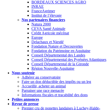
BORDEAUX SCIENCES AGRO
INRAE
FranceAgrimer
Institut de l’élevage
Nos partenaires financiers
Natura 2000
CEVA Santé Animale
Crédit Agricole mécénat
Europe
Delachaux et Niestlé
Fondation Nature et Decouvertes
Fondation du Patrimoine en Aquitaine
Conseil Départemental des Landes
Conseil Départemental des Pyrénées Atlantiques
Conseil Départemental de la Gironde
Région Nouvelle-Aquitaine
Nous soutenir
Adhérer au conservatoire
Faire un don déductible des impôts ou un leg
Accueillir, acheter un animal
Parrainer une race menacée
Informations fiscales et traçabilité des dons
Petites annonces
Revue de presse
Premier cru de ponettes landaises à Luchey-Halde-