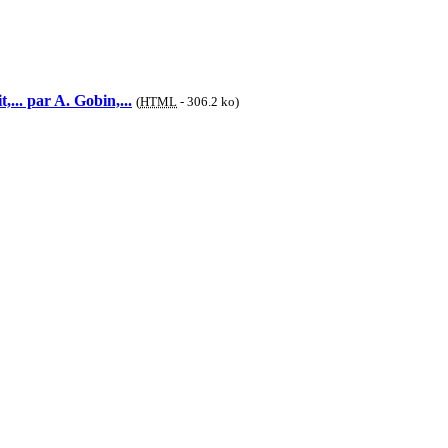
,... par A. Gobin,...
(
HTML
-
306.2 ko
)