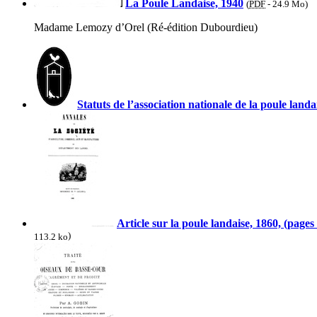
La Poule Landaise, 1940
(
PDF
-
24.9 Mo
)
Madame Lemozy d’Orel (Ré-édition Dubourdieu)
Statuts de l’association nationale de la poule landa
Article sur la poule landaise, 1860, (pag
)
113.2 ko