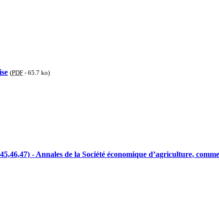
ise
(
PDF
-
65.7 ko
)
es 45,46,47) - Annales de la Société économique d’agriculture, com