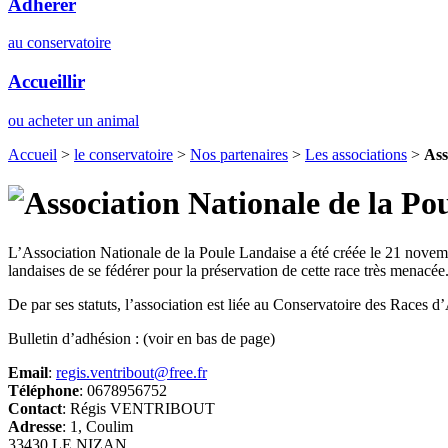
Adhérer
au conservatoire
Accueillir
ou acheter un animal
Accueil
>
le conservatoire
>
Nos partenaires
>
Les associations
>
Ass
L’Association Nationale de la Poule Landaise a été créée le 21 nove
landaises de se fédérer pour la préservation de cette race très menacée
De par ses statuts, l’association est liée au Conservatoire des Races 
Bulletin d’adhésion : (voir en bas de page)
Email
:
regis.ventribout@free.fr
Téléphone
: 0678956752
Contact
: Régis VENTRIBOUT
Adresse
: 1, Coulim
33430 LE NIZAN