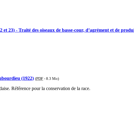
2 et 23) - Traité des oiseaux de basse-cour, d’agrément et de produit
Dubourdieu (1922)
(
PDF
-
8.3 Mo
)
daise. Référence pour la conservation de la race.