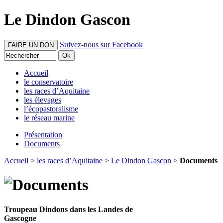
Le Dindon Gascon
Suivez-nous sur Facebook
FAIRE UN DON
Accueil
le conservatoire
les races d’Aquitaine
les élevages
l’écopastoralisme
le réseau marine
Présentation
Documents
Accueil
>
les races d’Aquitaine
>
Le Dindon Gascon
>
Documents
Troupeau Dindons dans les Landes de
Gascogne