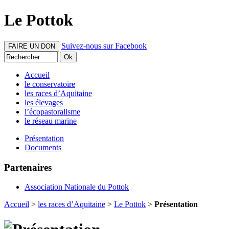
Le Pottok
Suivez-nous sur Facebook
FAIRE UN DON
Accueil
le conservatoire
les races d’Aquitaine
les élevages
l’écopastoralisme
le réseau marine
Présentation
Documents
Partenaires
Association Nationale du Pottok
Accueil
>
les races d’Aquitaine
>
Le Pottok
>
Présentation