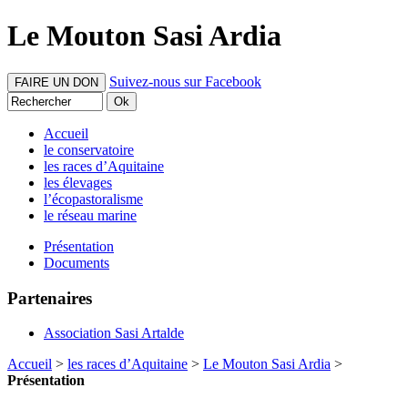
Le Mouton Sasi Ardia
Suivez-nous sur Facebook
FAIRE UN DON
Accueil
le conservatoire
les races d’Aquitaine
les élevages
l’écopastoralisme
le réseau marine
Présentation
Documents
Partenaires
Association Sasi Artalde
Accueil
>
les races d’Aquitaine
>
Le Mouton Sasi Ardia
>
Présentation