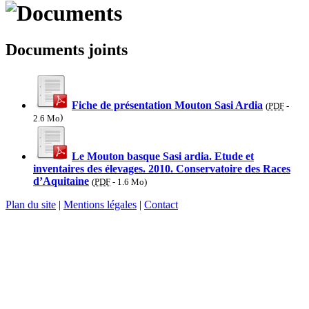
Documents joints
Fiche de présentation Mouton Sasi Ardia
(
PDF
-
)
2.6 Mo
Le Mouton basque Sasi ardia. Etude et
inventaires des élevages. 2010. Conservatoire des Races
d’Aquitaine
(
PDF
-
1.6 Mo
)
Plan du site
|
Mentions légales
|
Contact