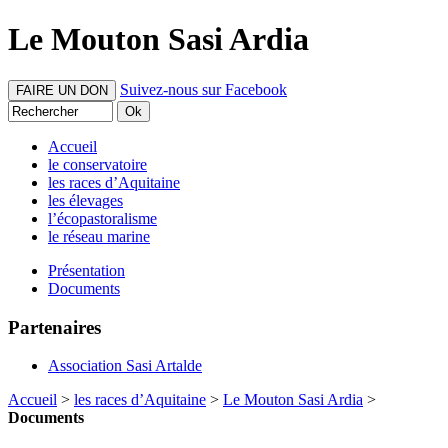
Le Mouton Sasi Ardia
Suivez-nous sur Facebook
FAIRE UN DON
Accueil
le conservatoire
les races d’Aquitaine
les élevages
l’écopastoralisme
le réseau marine
Présentation
Documents
Partenaires
Association Sasi Artalde
Accueil
>
les races d’Aquitaine
>
Le Mouton Sasi Ardia
>
Documents