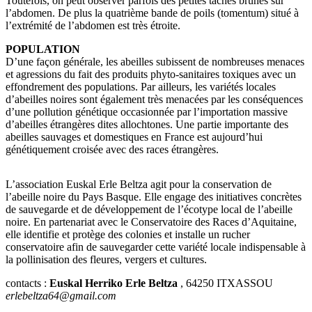
Toutefois, on peut observer parfois des petites taches brunes sur
l’abdomen. De plus la quatrième bande de poils (tomentum) situé à
l’extrémité de l’abdomen est très étroite.
POPULATION
D’une façon générale, les abeilles subissent de nombreuses menaces
et agressions du fait des produits phyto-sanitaires toxiques avec un
effondrement des populations. Par ailleurs, les variétés locales
d’abeilles noires sont également très menacées par les conséquences
d’une pollution génétique occasionnée par l’importation massive
d’abeilles étrangères dites allochtones. Une partie importante des
abeilles sauvages et domestiques en France est aujourd’hui
génétiquement croisée avec des races étrangères.
L’association Euskal Erle Beltza agit pour la conservation de
l’abeille noire du Pays Basque. Elle engage des initiatives concrètes
de sauvegarde et de développement de l’écotype local de l’abeille
noire. En partenariat avec le Conservatoire des Races d’Aquitaine,
elle identifie et protège des colonies et installe un rucher
conservatoire afin de sauvegarder cette variété locale indispensable à
la pollinisation des fleures, vergers et cultures.
contacts :
Euskal Herriko Erle Beltza
, 64250 ITXASSOU
erlebeltza64@gmail.com