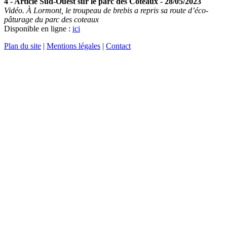
4 - Article Sud-Ouest sur le parc des Coteaux - 28/05/2023
Vidéo. À Lormont, le troupeau de brebis a repris sa route d’éco-
pâturage du parc des coteaux
Disponible en ligne :
ici
Plan du site
|
Mentions légales
|
Contact