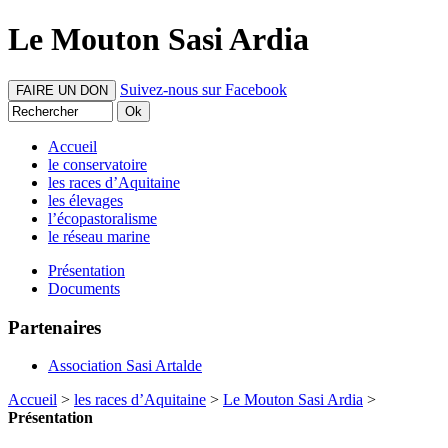
Le Mouton Sasi Ardia
Suivez-nous sur Facebook
FAIRE UN DON
Accueil
le conservatoire
les races d’Aquitaine
les élevages
l’écopastoralisme
le réseau marine
Présentation
Documents
Partenaires
Association Sasi Artalde
Accueil
>
les races d’Aquitaine
>
Le Mouton Sasi Ardia
>
Présentation