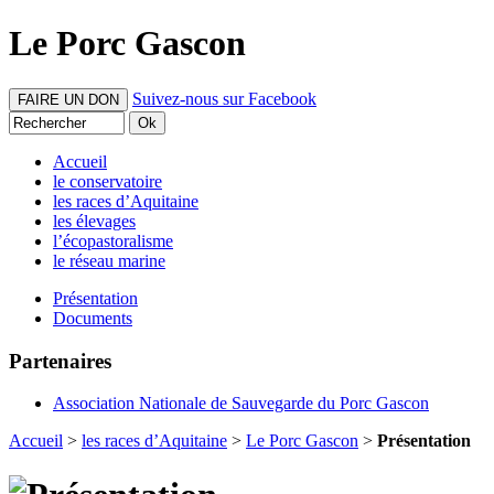
Le Porc Gascon
Suivez-nous sur Facebook
FAIRE UN DON
Accueil
le conservatoire
les races d’Aquitaine
les élevages
l’écopastoralisme
le réseau marine
Présentation
Documents
Partenaires
Association Nationale de Sauvegarde du Porc Gascon
Accueil
>
les races d’Aquitaine
>
Le Porc Gascon
>
Présentation