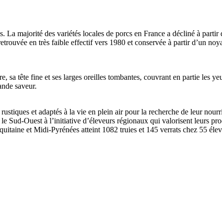
a majorité des variétés locales de porcs en France a décliné à partir de
etrouvée en très faible effectif vers 1980 et conservée à partir d’un n
, sa tête fine et ses larges oreilles tombantes, couvrant en partie les y
rande saveur.
rustiques et adaptés à la vie en plein air pour la recherche de leur nour
t le Sud-Ouest à l’initiative d’éleveurs régionaux qui valorisent leurs pr
 Aquitaine et Midi-Pyrénées atteint 1082 truies et 145 verrats chez 55 élev