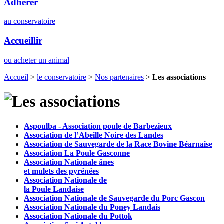
Adhérer
au conservatoire
Accueillir
ou acheter un animal
Accueil
>
le conservatoire
>
Nos partenaires
>
Les associations
Aspoulba - Association poule de Barbezieux
Association de l’Abeille Noire des Landes
Association de Sauvegarde de la Race Bovine Béarnaise
Association La Poule Gasconne
Association Nationale ânes
et mulets des pyrénées
Association Nationale de
la Poule Landaise
Association Nationale de Sauvegarde du Porc Gascon
Association Nationale du Poney Landais
Association Nationale du Pottok