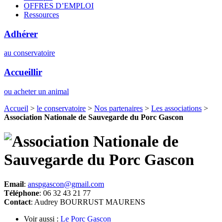
OFFRES D’EMPLOI
Ressources
Adhérer
au conservatoire
Accueillir
ou acheter un animal
Accueil
>
le conservatoire
>
Nos partenaires
>
Les associations
>
Association Nationale de Sauvegarde du Porc Gascon
Email
:
anspgascon@gmail.com
Téléphone
: 06 32 43 21 77
Contact
: Audrey BOURRUST MAURENS
Voir aussi :
Le Porc Gascon