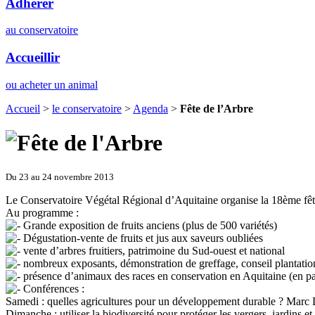
Adhérer
au conservatoire
Accueillir
ou acheter un animal
Accueil
>
le conservatoire
>
Agenda
>
Fête de l’Arbre
Du 23 au 24 novembre 2013
Le Conservatoire Végétal Régional d’Aquitaine organise la 18ème fêt
Au programme :
Grande exposition de fruits anciens (plus de 500 variétés)
Dégustation-vente de fruits et jus aux saveurs oubliées
vente d’arbres fruitiers, patrimoine du Sud-ouest et national
nombreux exposants, démonstration de greffage, conseil plantation-
présence d’animaux des races en conservation en Aquitaine (en pa
Conférences :
Samedi : quelles agricultures pour un développement durable ? Marc
Dimanche : utiliser la biodiversité pour protéger les vergers, jardins