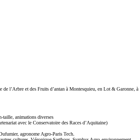
e de l’Arbre et des Fruits d’antan à Montesquieu, en Lot & Garonne, 
taille, animations diverses
rtenariat avec le Conservatoire des Races d’Aquitaine)
 Dufumier, agronome Agro-Paris Tech.
 et autres cultures. Véronique Sarthous, Syrphys Agro-environnement.