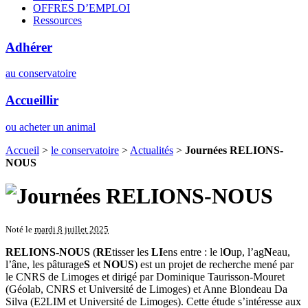
OFFRES D’EMPLOI
Ressources
Adhérer
au conservatoire
Accueillir
ou acheter un animal
Accueil
>
le conservatoire
>
Actualités
>
Journées RELIONS-
NOUS
Noté le
mardi 8 juillet 2025
RELIONS-NOUS
(
RE
tisser les
LI
ens entre : le l
O
up, l’ag
N
eau,
l’âne, les pâturage
S
et
NOUS
) est un projet de recherche mené par
le CNRS de Limoges et dirigé par Dominique Taurisson-Mouret
(Géolab, CNRS et Université de Limoges) et Anne Blondeau Da
Silva (E2LIM et Université de Limoges). Cette étude s’intéresse aux