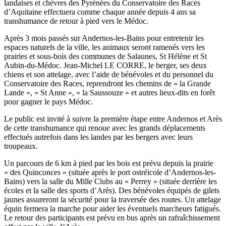
landaises et chèvres des Pyrénées du Conservatoire des Races
d’Aquitaine effectuera comme chaque année depuis 4 ans sa
transhumance de retour à pied vers le Médoc.
Après 3 mois passés sur Andernos-les-Bains pour entretenir les
espaces naturels de la ville, les animaux seront ramenés vers les
prairies et sous-bois des communes de Salaunes, St Hélène et St
Aubin-du-Médoc. Jean-Michel LE CORRE, le berger, ses deux
chiens et son attelage, avec l’aide de bénévoles et du personnel du
Conservatoire des Races, reprendront les chemins de « la Grande
Lande », « St Anne », « la Saussouze » et autres lieux-dits en forêt
pour gagner le pays Médoc.
Le public est invité à suivre la première étape entre Andernos et Arès
de cette transhumance qui renoue avec les grands déplacements
effectués autrefois dans les landes par les bergers avec leurs
troupeaux.
Un parcours de 6 km à pied par les bois est prévu depuis la prairie
« des Quinconces » (située après le port ostréicole d’Andernos-les-
Bains) vers la salle du Mille Clubs au « Perrey » (située derrière les
écoles et la salle des sports d’Arès). Des bénévoles équipés de gilets
jaunes assureront la sécurité pour la traversée des routes. Un attelage
équin fermera la marche pour aider les éventuels marcheurs fatigués.
Le retour des participants est prévu en bus après un rafraîchissement