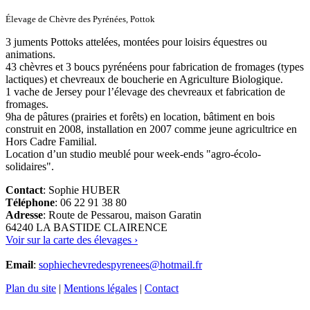
Élevage de Chèvre des Pyrénées, Pottok
3 juments Pottoks attelées, montées pour loisirs équestres ou
animations.
43 chèvres et 3 boucs pyrénéens pour fabrication de fromages (types
lactiques) et chevreaux de boucherie en Agriculture Biologique.
1 vache de Jersey pour l’élevage des chevreaux et fabrication de
fromages.
9ha de pâtures (prairies et forêts) en location, bâtiment en bois
construit en 2008, installation en 2007 comme jeune agricultrice en
Hors Cadre Familial.
Location d’un studio meublé pour week-ends "agro-écolo-
solidaires".
Contact
: Sophie HUBER
Téléphone
: 06 22 91 38 80
Adresse
: Route de Pessarou, maison Garatin
64240 LA BASTIDE CLAIRENCE
Voir sur la carte des élevages ›
Email
:
sophiechevredespyrenees@hotmail.fr
Plan du site
|
Mentions légales
|
Contact